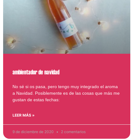
ambientador de navidad
No sé si os pasa, pero tengo muy integrado el aroma
a Navidad. Posiblemente es de las cosas que más me
gustan de estas fechas:
LEER MÁS »
9 de diciembre de 2020
2 comentarios