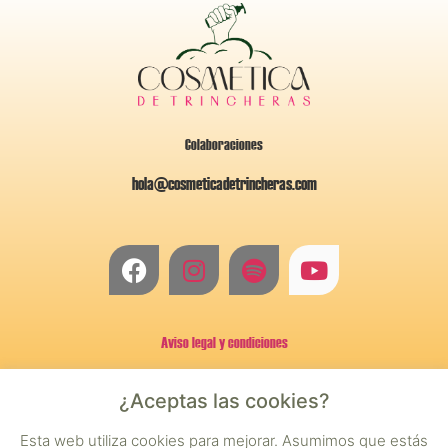
Colaboraciones
hola@cosmeticadetrincheras.com
Aviso legal y condiciones
¿Aceptas las cookies?
Política de privacidad
Esta web utiliza cookies para mejorar. Asumimos que estás