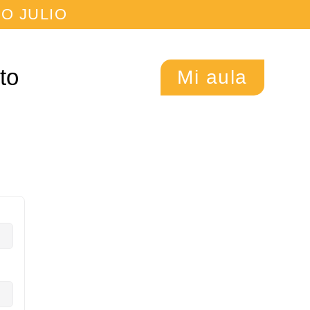
O JULIO
to
Mi aula