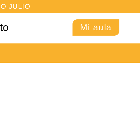
O JULIO
to
Mi aula