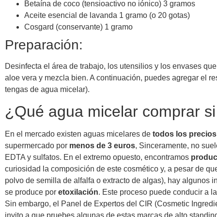
Betaína de coco (tensioactivo no iónico) 3 gramos
Aceite esencial de lavanda 1 gramo (o 20 gotas)
Cosgard (conservante) 1 gramo
Preparación:
Desinfecta el área de trabajo, los utensilios y los envases que
aloe vera y mezcla bien. A continuación, puedes agregar el re
tengas de agua micelar).
¿Qué agua micelar comprar s
En el mercado existen aguas micelares de
todos los precios
supermercado por
menos de 3 euros
, Sinceramente, no suel
EDTA y sulfatos. En el extremo opuesto, encontramos
produc
curiosidad la composición de este cosmético y, a pesar de q
polvo de semilla de alfalfa o extracto de algas), hay alguno
se produce por
etoxilación
. Este proceso puede conducir a l
Sin embargo, el Panel de Expertos del CIR (Cosmetic Ingredien
invito a que pruebes algunas de estas marcas de alto standing