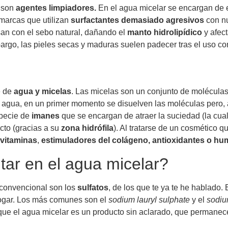
 son
agentes limpiadores.
En el agua micelar se encargan de el
marcas que utilizan
surfactantes demasiado agresivos
con n
san con el sebo natural, dañando el
manto hidrolipídico
y afec
bargo, las pieles secas y maduras suelen padecer tras el uso co
e de
agua y micelas
. Las micelas son un conjunto de moléculas 
l agua, en un primer momento se disuelven las moléculas pero, a 
specie de
imanes
que se encargan de atraer la suciedad (la cua
cto (gracias a su
zona hidrófila
). Al tratarse de un cosmético q
vitaminas
,
estimuladores del colágeno, antioxidantes o hu
tar en el agua micelar?
 convencional son los
sulfatos
,
de los que te ya te he hablado.
hogar. Los más comunes son el
sodium lauryl sulphate
y el
sodiu
ue el agua micelar es un producto sin aclarado, que permanece