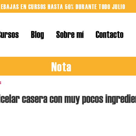
REBAJAS EN CURSOS HASTA 50% DURANTE TODO JULIO
Cursos
Blog
Sobre mí
Contacto
Nota
s
celar casera con muy pocos ingredie