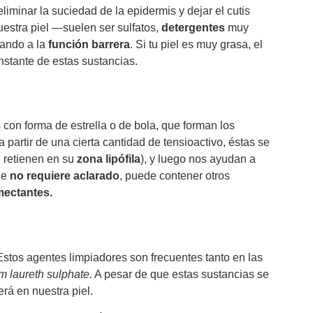
iminar la suciedad de la epidermis y dejar el cutis
uestra piel —suelen ser sulfatos,
detergentes
muy
tando a la
función barrera
. Si tu piel es muy grasa, el
nstante de estas sustancias.
con forma de estrella o de bola, que forman los
partir de una cierta cantidad de tensioactivo, éstas se
l retienen en su
zona lipófila
), y luego nos ayudan a
ue
no requiere aclarado
, puede contener otros
mectantes.
 Estos agentes limpiadores son frecuentes tanto en las
m laureth sulphate.
A pesar de que estas sustancias se
rá en nuestra piel.