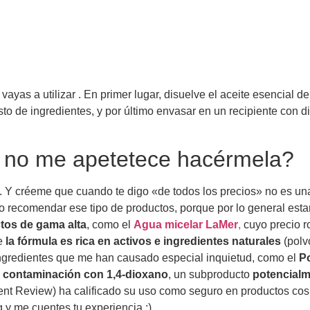
 vayas a utilizar . En primer lugar, disuelve el aceite esencial 
sto de ingredientes, y por último envasar en un recipiente con d
i no me apetetece hacérmela?
. Y créeme que cuando te digo «de todos los precios» no es u
o recomendar ese tipo de productos, porque por lo general estar
tos de gama alta
, como el
Agua micelar LaMer
,
cuyo precio r
ue
la fórmula es rica en activos e ingredientes naturales
(polv
s ingredientes que me han causado especial inquietud, como el
Po
a
contaminación con 1,4-dioxano
, un subproducto
potencialm
t Review) ha calificado su uso como seguro en productos cosmét
 y me cuentes tu experiencia ;).