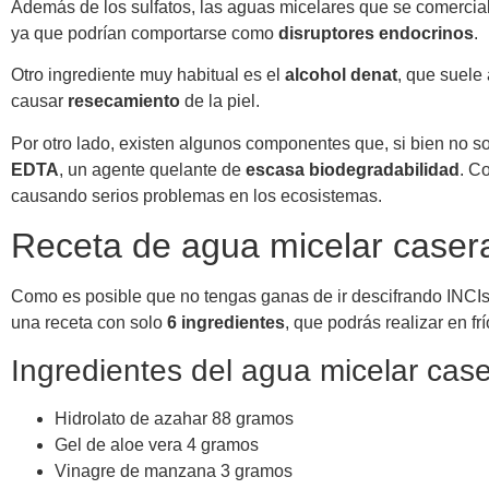
Además de los sulfatos, las aguas micelares que se comercia
ya que podrían comportarse como
disruptores endocrinos
.
Otro ingrediente muy habitual es el
alcohol denat
, que suele 
causar
resecamiento
de la piel.
Por otro lado, existen algunos componentes que, si bien no s
EDTA
, un agente quelante de
escasa biodegradabilidad
. C
causando serios problemas en los ecosistemas.
Receta de agua micelar casera
Como es posible que no tengas ganas de ir descifrando INCIs 
una receta con solo
6 ingredientes
, que podrás realizar en fr
Ingredientes del agua micelar cas
Hidrolato de azahar 88 gramos
Gel de aloe vera 4 gramos
Vinagre de manzana 3 gramos