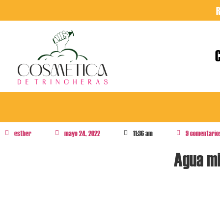
esther
mayo 24, 2022
11:36 am
9 comentario
Agua mi