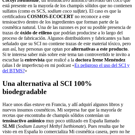
Cocoyl Isethionate
, un tensioactivo aniónico derivado del coco que
está presente en la mayoría de los champús sólidos que no contienen
sulfatos (como es SCS,
sodium coco sulfate
). El caso es que la
certificadora
COSMOS-ECOCERT
no reconoce a este
tensioactivo dentro de los ingredientes que forman parte de la
cosmética natural. Una de las razones es por su posible presencia de
trazas de
óxido de etileno
que podrían producirse a lo largo del
proceso de fabricación. Algunos distribuidores y fabricantes ya han
señalado que su SCI no contiene trazas de este material tóxico, pero
aun así, hay personas que optan por
alternativas a este producto
.
Si te interesa saber más sobre este tema tan controvertido te invito a
escuchar la
entrevista
que realicé a la
doctora Irene Menéndez
(alias I de imperfecta) en mi podcast «
Es peligroso el uso del SCI y
del BTMS?
«
Una alternativa al SCI 100%
biodegradable
Hace unos días estuve en Francia, y allí adquirí algunos libros y
nuevos insumos cosméticos. Mi sorpresa fue que la mayoría de
recetas que encontraba de champús sólidos contenían un
tensioactivo aniónico
muy poco utilizado en España llamado
SLMI
(
Sodium Lauroyl Methyl Isethionate
). Pues resulta que he
visto en en España lo comercializa Mi cosmética casera, pero no he