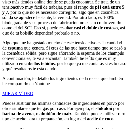
visto más tiendas online donde se pueda encontrar. Se trata de un
tensioactivo muy fácil de trabajar, pues el rango de
pH está entre 5
y 7
, por lo que no es necesario corregirlo, algo que en cosmética
sólida se agradece bastante, la verdad. Por otro lado, es 100%
biodegradable y su proceso de fabricación no es tan controvertido
como el del SCI. Eso sí, puede resultar
casi el doble de costoso
, así
que de tu bolsillo dependerá probarlo o no.
Algo que me ha gustado mucho de este tensioactivo es la cantidad
de
espuma
que genera. Si eres de las que hace tiempo que se pasó a
la cosmética sólida, pero sigue añorando la espuma de los champús
convencionales, te va a encantar. También he leído que es muy
utilizado en
cabellos teñidos
, por lo que ya me contarás si es tu caso
y qué resultados te está dando.
A continuación, te detallo los ingredientes de la receta que también
he compartido en Youtube.
MIRAR VÍDEO
Puedes sustituir las mismas cantidades de ingredientes en polvo por
otros similares que tengas por casa. Por ejemplo, el
shikakai
por
harina de avena
, o
almidón de maíz
. También puedes utilizar otro
tipo de aceite para tu preparación, en lugar del
aceite de coco
.