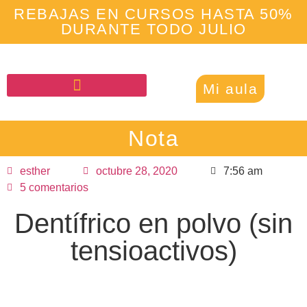
REBAJAS EN CURSOS HASTA 50%
DURANTE TODO JULIO
Mi aula
Nota
esther
octubre 28, 2020
7:56 am
5 comentarios
Dentífrico en polvo (sin
tensioactivos)