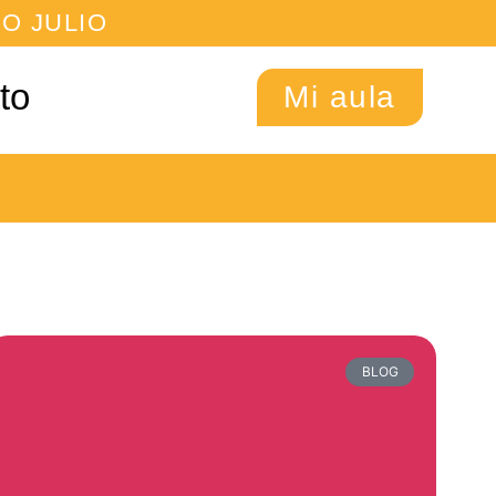
O JULIO
to
Mi aula
BLOG