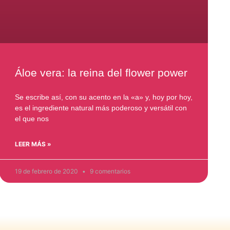
Áloe vera: la reina del flower power
Se escribe así, con su acento en la «a» y, hoy por hoy,
es el ingrediente natural más poderoso y versátil con
el que nos
LEER MÁS »
19 de febrero de 2020
9 comentarios